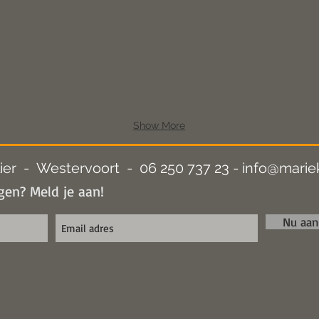
2023
2022
Show More
ier - Westervoort - 06 250 737 23 -
info@marie
en? Meld je aan!
Nu aa