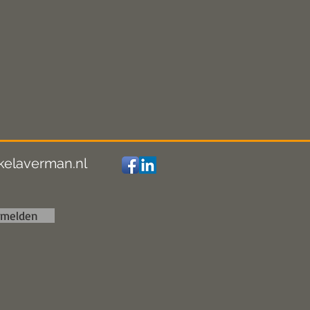
kelaverman.nl
nmelden