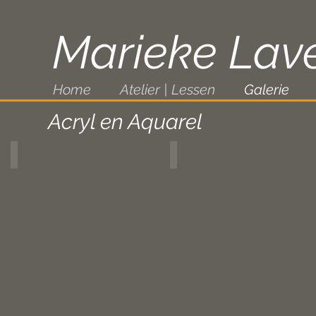
Marieke Lav
Home
Atelier | Lessen
Galerie
Acryl en Aquarel
 in het blauw2; miixed media; 2026 cr_edited
Rotstuin 3
Rotstuin1
Mixed
Mixed
media,
media;
2025,
40x40cm;
50x50cm
2025