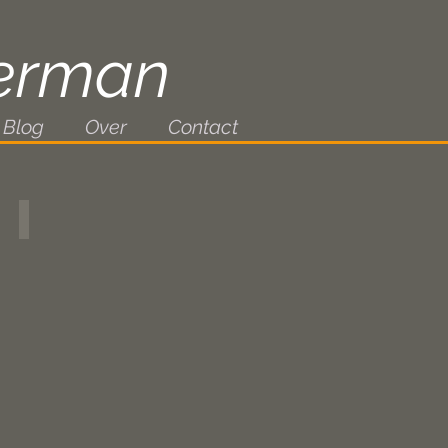
erman
Blog
Over
Contact
Rotstuin 2
Mixed
media;
40x40cm;
2025