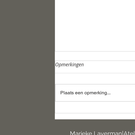
Opmerkingen
Plaats een opmerking...
Natuurlijke Kunst van Marjon
Meulenbrugge
Marieke Laverman|Atel