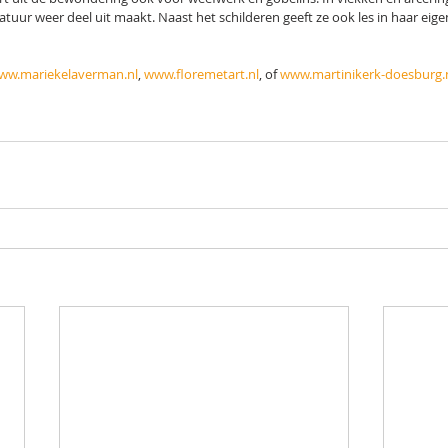
tuur weer deel uit maakt. Naast het schilderen geeft ze ook les in haar eigen 
ww.mariekelaverman.nl
, 
www.floremetart.nl
, of 
www.martinikerk-doesburg.n