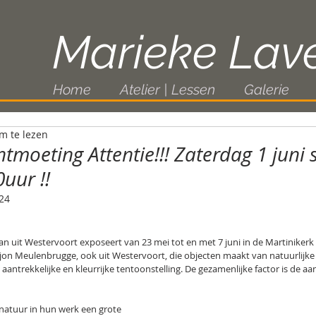
Marieke Lav
Home
Atelier | Lessen
Galerie
m te lezen
tmoeting Attentie!!! Zaterdag 1 juni s
uur !!
24
n uit Westervoort exposeert van 23 mei tot en met 7 juni in de Martinikerk 
on Meulenbrugge, ook uit Westervoort, die objecten maakt van natuurlijke 
ntrekkelijke en kleurrijke tentoonstelling. De gezamenlijke factor is de aa
natuur in hun werk een grote 