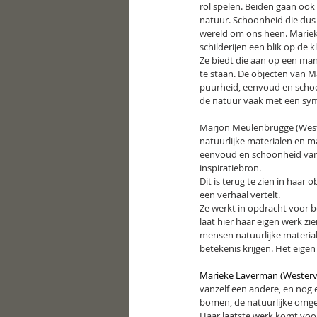
rol spelen. Beiden gaan ook
natuur. Schoonheid die dus t
wereld om ons heen. Mariek
schilderijen een blik op de 
Ze biedt die aan op een mani
te staan. De objecten van 
puurheid, eenvoud en schoo
de natuur vaak met een sym
Marjon Meulenbrugge (West
natuurlijke materialen en m
eenvoud en schoonheid van 
inspiratiebron.
Dit is terug te zien in haar 
een verhaal vertelt.
Ze werkt in opdracht voor be
laat hier haar eigen werk zi
mensen natuurlijke materia
betekenis krijgen. Het eige
Marieke Laverman (Westervoo
vanzelf een andere, en nog 
bomen, de natuurlijke omgev
Haar laatste werk komt voor