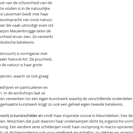
 uit van de schoonheid van de 
e vinden is in de natuurlijke 
e Laverman biedt met haar 
kleurenpracht van onze natuur. 
er die vaak uitnodigt even stil 
Marjon Meulenbrugge laten de 
nheid ervan zien. Ze verwerkt 
bolische betekenis.
ervoort) is vormgever met 
aakt Natural Art. De puurheid, 
de natuur is haar grote 
objecten, waarin ze ook graag 
drijven en particulieren en 
en. In de workshops laat ze 
len verwerken tot een eigen kunstwerk waarbij de verschillende onderdelen
n gemaakte kunstwerk krijgt zo ook een geheel eigen tweede betekenis.
rt) is kunstschilder en 
vindt haar inspiratie vooral in kleurvlekken. Van de
een. Misschien dat juist daarom haar onderwerpen dicht bij organische vorm
ing. Een eerdere serie schilderijen vindt haar oorsprong in macro-opnames
t uit de bewondering ook voor weefwerk en gobelins. In vlekken en arcerin