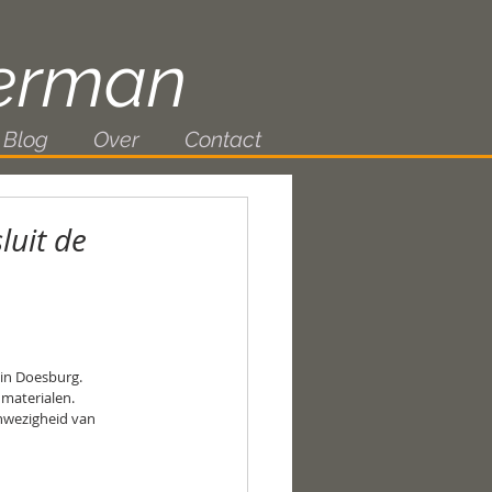
erman
Blog
Over
Contact
luit de
in Doesburg. 
materialen. 
nwezigheid van 