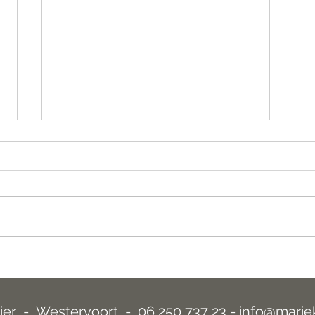
Aquarellen en schilderijen -
Anja
Expositie in februari 2026
alles
ier - Westervoort - 06 250 737 23 -
info@marie