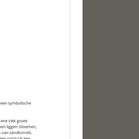
 een symbolische 
 ene vlek groeit 
en liggen: bloemen, 
 van zandkorrels. 
gen ontstaat een 