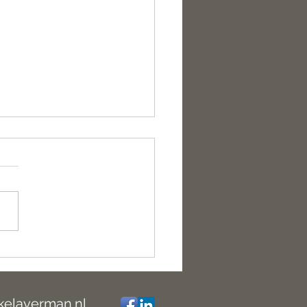
 Leerentveld: Het kan van
 zijn
kelaverman.nl