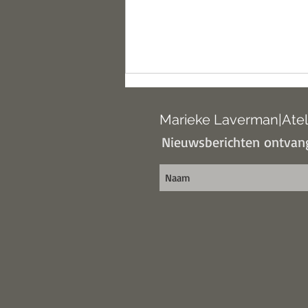
Natuurlijke Kunst van Marjon
Meulenbrugge
Marieke Laverman|Atel
Nieuwsberichten ontvang