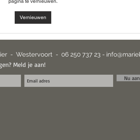
pagina te vernieuwen.
Aquarellen en schilderijen -
Anja
Vernieuwen
Expositie in februari 2026
alles
ier - Westervoort - 06 250 737 23 -
info@marie
en? Meld je aan!
Nu aa