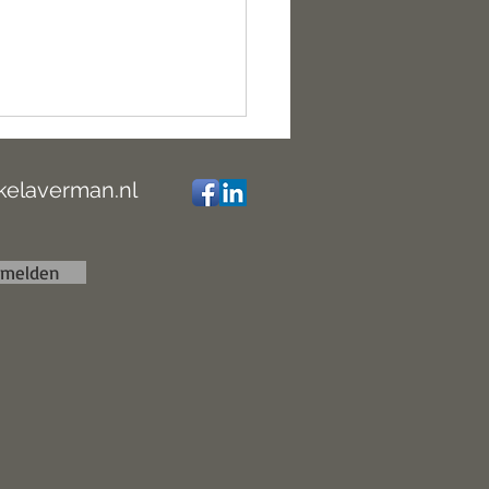
 Leerentveld: Het kan van
 zijn
kelaverman.nl
nmelden