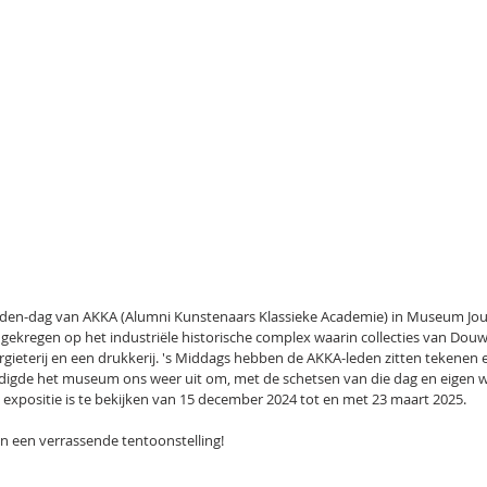
eden-dag van AKKA (Alumni Kunstenaars Klassieke Academie) in Museum Jou
 gekregen op het industriële historische complex waarin collecties van Douw
rgieterij en een drukkerij. 's Middags hebben de AKKA-leden zitten tekenen e
igde het museum ons weer uit om, met de schetsen van die dag en eigen wer
ze expositie is te bekijken van 15 december 2024 tot en met 23 maart 2025.
 en een verrassende tentoonstelling!